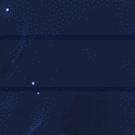
留时间、偏好设置等
验
务
，仅在以下情况下共享：
、云服务）合作时
调取