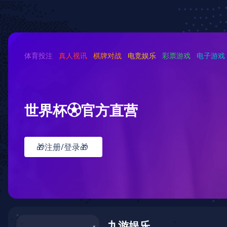
一、引言
完美体育官网平台为用户提供便
二、信息收集范围
我们可能收集以下信息：
注册信息：如手机号、昵称、
设备信息：操作系统、浏览器