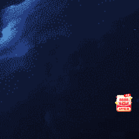
新等领域屡获殊荣。