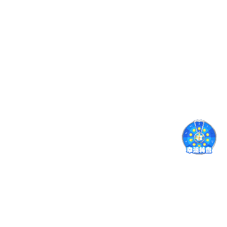
2023 数据安全合规金奖
完美体育·完美官方网站-完美online(中国) 通过 ISO 安全认
证审核，在平台访问、数据加密等方面表现优异。