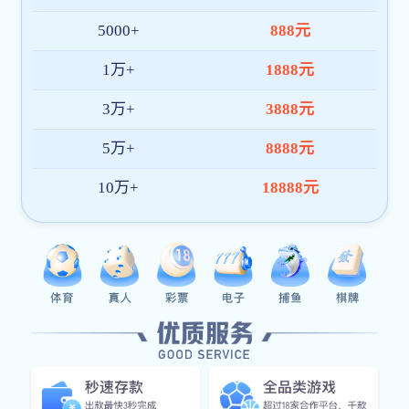
荣耀时刻展示
完美体育官网 以卓越服务赢得多项专业认可，每一份荣誉都
是用户信赖的见证。