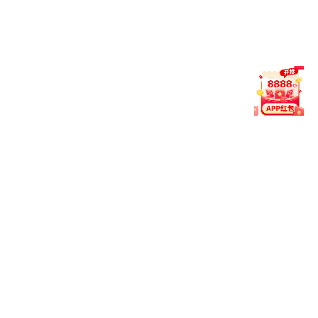
极速推送
从比分变动到红黄牌事件，完美体育·完美官方网
站-完美online(中国)都能第一时间知晓。
高清直播
提供清晰流畅的视频与图文直播，满足不同场景
观赛需求。