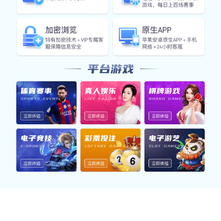
v6.1.3 · 2025年6月
更新赛事推送机制，数据加载更快。
关键词高亮检索功能上线，搜索更便捷。
提升老旧设备兼容性，视觉显示更统一。
2024 年
2023 年