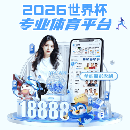
注册入口
移动端完美体育官网，畅享体育直播体
验
覆盖全球热门赛事，集成实时比分、互动社区、深度数据分
析等核心功能
App Store 下载
Google Play 获取