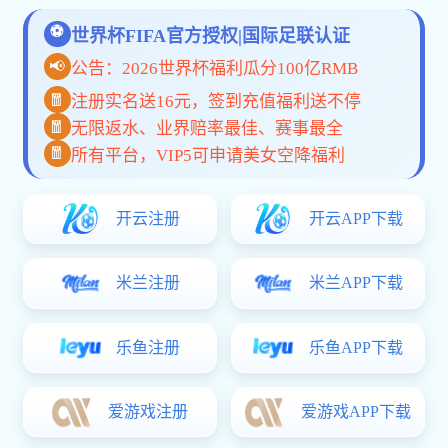
极速比分
支持完美体育·完美官方网站-完美online(中国)全类别
体育项目，赛事动态快速同步。
互动社区
畅所欲言，与全球球迷一起交流观点、参与讨论。